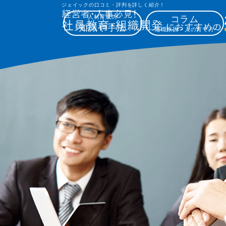
ジェイック
の
口コミ
・
評判
を詳しく紹介！
人材育成の
コラム
知識や手法
～離職原因・人の育て方～