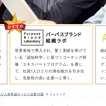
幅
世界各地で導入され、驚く実績を挙げて
組
問
いる「認知科学」に基づくコーチング研
ッ
の
修「エキスパートプログラム」を通じ
グ
る
て、社員1人ひとりの潜在能力を引き出
ィ
し、生産性の高い企業へと導く。
い
な人材育成サービス企業10選
ジェイック